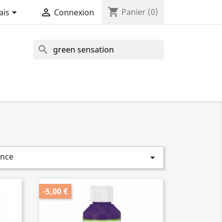
shopping_cart


Panier
(0)
ais
Connexion
search
ence

-5,00 €