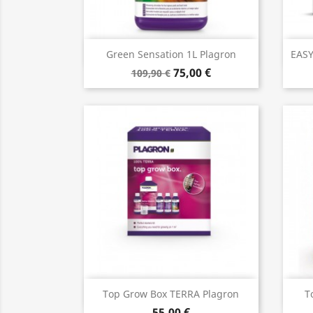
Aperçu rapide

Green Sensation 1L Plagron
EAS
75,00 €
109,90 €
Aperçu rapide

Top Grow Box TERRA Plagron
T
55,00 €