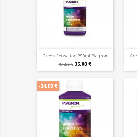
Aperçu rapide

Green Sensation 250ml Plagron
Gre
35,00 €
47,50 €
-34,90 €