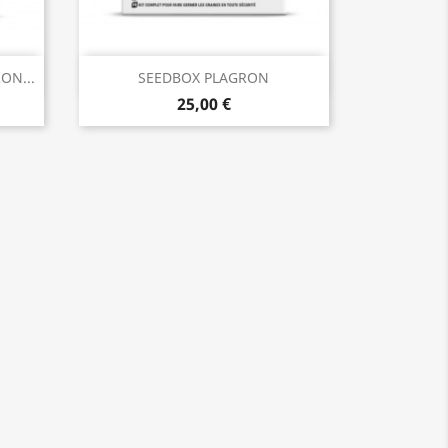
Aperçu rapide

ON...
SEEDBOX PLAGRON
25,00 €