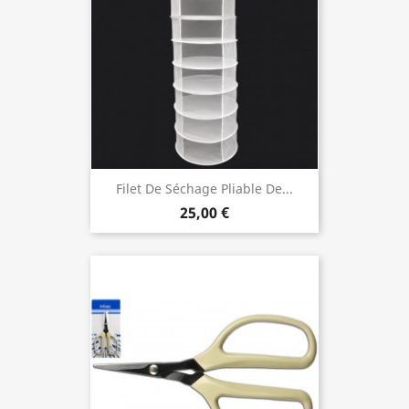
Filet De Séchage Pliable De...
25,00 €