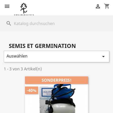
shopping_cart


search
SEMIS ET GERMINATION
Auswählen

1 - 3 von 3 Artikel(n)
SONDERPREIS!
-40%