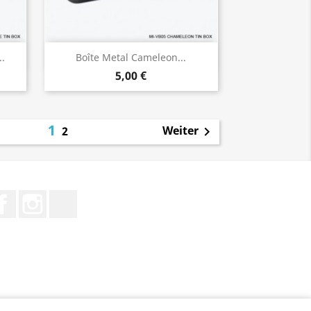
Vorschau

..
Boîte Metal Cameleon...
5,00 €
1
Weiter
2

Facebook
Instagram
TikTok