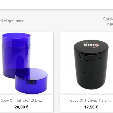
Sorti
tikel gefunden
na
Vorschau
Vorschau


Copy Of Tighvac 1.3 L -...
Copy Of Tighvac 1.3 L -...
20,00 €
17,50 €