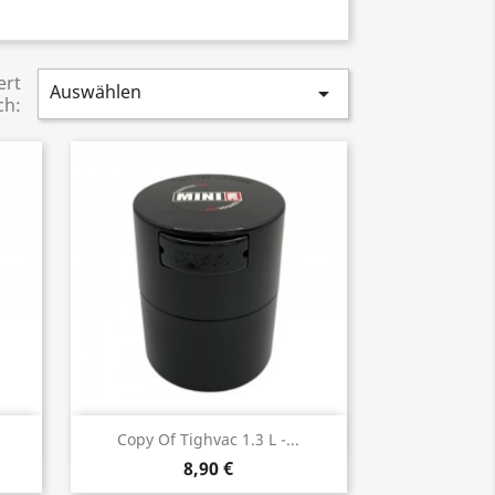
ert
Auswählen

ch:
Vorschau

Copy Of Tighvac 1.3 L -...
8,90 €