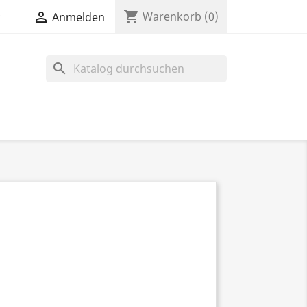
shopping_cart


Warenkorb
(0)
Anmelden
search