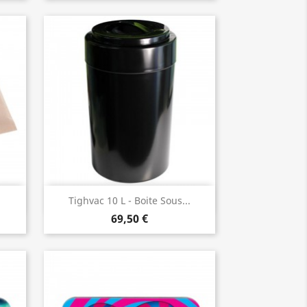
Vorschau

Tighvac 10 L - Boite Sous...
69,50 €