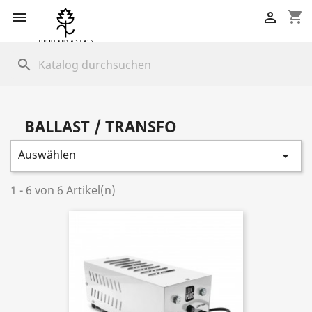
shopping_cart


search
BALLAST / TRANSFO
Auswählen

1 - 6 von 6 Artikel(n)