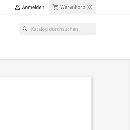
shopping_cart


Warenkorb
(0)
Anmelden
search