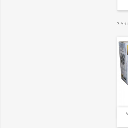
3 Art
V