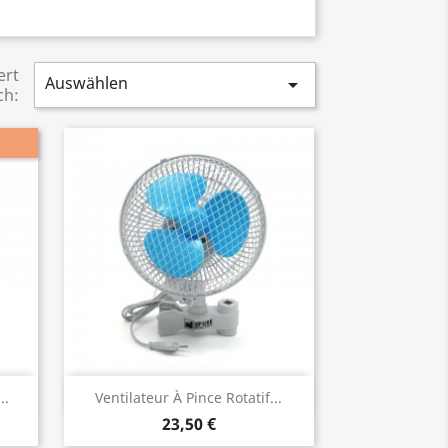
ert
Auswählen

ch:
Vorschau

..
Ventilateur À Pince Rotatif...
23,50 €