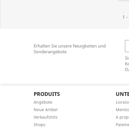
1 -
Erhalten Sie unsere Neuigkeiten und
Sonderangebote
Si
Ko
D
PRODUITS
UNT
Angebote
Livrai
Neue Artikel
Mentio
Verkaufshits
A prop
Shops
Paieme