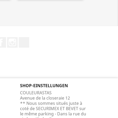
Facebook
Instagram
TikTok
SHOP-EINSTELLUNGEN
COULEURASTAS
Avenue de la closeraie 12
** Nous sommes situés juste à
coté de SECURIMEX ET BEVET sur
le même parking - Dans la rue du