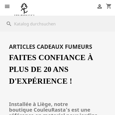
shopping_cart


search
ARTICLES CADEAUX FUMEURS
FAITES CONFIANCE À
PLUS DE 20 ANS
D'EXPÉRIENCE !
Installée à Liège, notre
boutique CouleuRasta’s est une