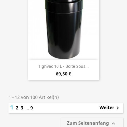
Tighvac 10 L - Boite Sous...
69,50 €
1 - 12 von 100 Artikel(n)
1
Weiter
2
3
…
9

Zum Seitenanfang
