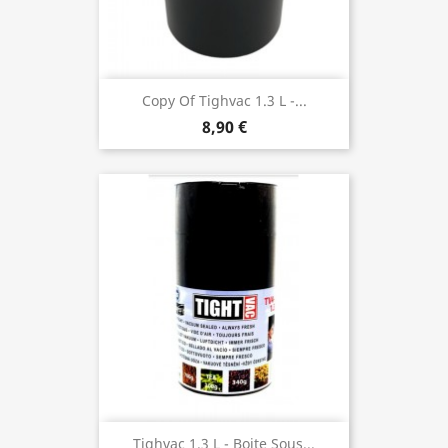
Copy Of Tighvac 1.3 L -...
8,90 €
Tighvac 1.3 L - Boite Sous...