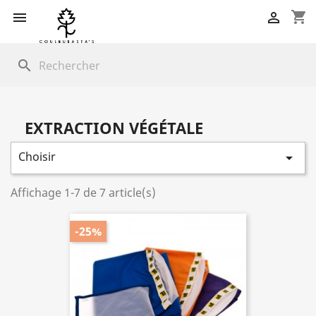
shopping_cart


search
EXTRACTION VÉGÉTALE
Choisir

Affichage 1-7 de 7 article(s)
-25%