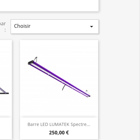
par
Choisir

:
Aperçu rapide

Barre LED LUMATEK Spectre...
250,00 €