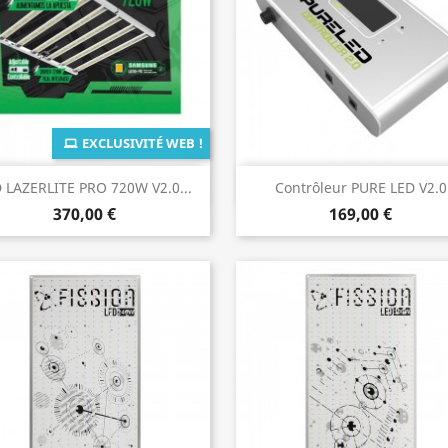
EXCLUSIVITÉ WEB !
Aperçu rapide
Aperçu rapide


 LAZERLITE PRO 720W V2.0...
Contrôleur PURE LED V2.0
370,00 €
169,00 €