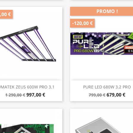
PROMO !
,00 €
-120,00 €
Aperçu rapide
Aperçu rapide


UMATEK ZEUS 600W PRO 3.1
PURE LED 680W 3.2 PRO
997,00 €
679,00 €
1 290,00 €
799,00 €