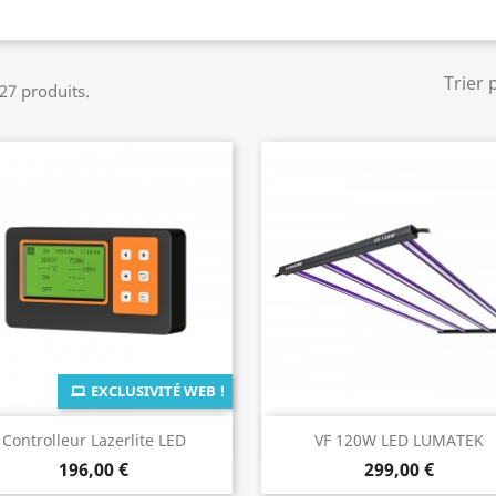
Trier 
 27 produits.
EXCLUSIVITÉ WEB !
Aperçu rapide
Aperçu rapide


Controlleur Lazerlite LED
VF 120W LED LUMATEK
196,00 €
299,00 €