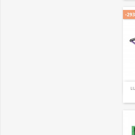
-293
L