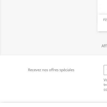
F
Aff
Recevez nos offres spéciales
V
tr
co