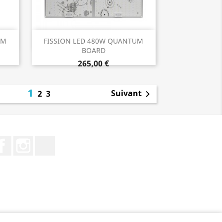
Aperçu rapide

UM
FISSION LED 480W QUANTUM
BOARD
265,00 €
1
Suivant
2
3

Facebook
Instagram
TikTok