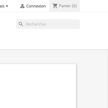
shopping_cart


Panier
(0)
ais
Connexion
search