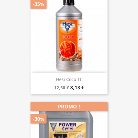
-35%
Hesi Coco 1L
8,13 €
12,50 €
PROMO !
-30%