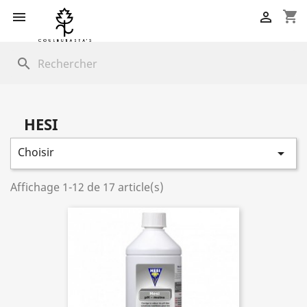
shopping_cart


search
HESI
Choisir

Affichage 1-12 de 17 article(s)