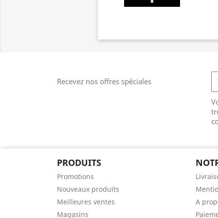
Recevez nos offres spéciales
V
tr
co
PRODUITS
NOTR
Promotions
Livrai
Nouveaux produits
Mentio
Meilleures ventes
A prop
Magasins
Paieme