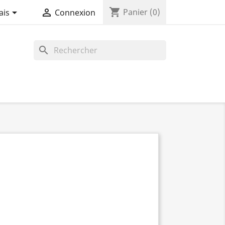
shopping_cart


Panier
(0)
ais
Connexion
search