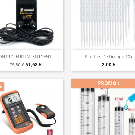
Aperçu rapide
Aperçu rapide


ONTROLEUR INTELLIGENT...
Pipettes De Dosage 10x
51,68 €
2,00 €
79,50 €
PROMO !
%