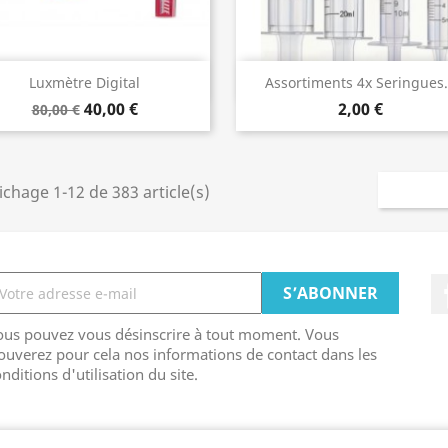
Aperçu rapide
Aperçu rapide


Luxmètre Digital
Assortiments 4x Seringues.
40,00 €
2,00 €
80,00 €
ichage 1-12 de 383 article(s)
ous pouvez vous désinscrire à tout moment. Vous
ouverez pour cela nos informations de contact dans les
nditions d'utilisation du site.