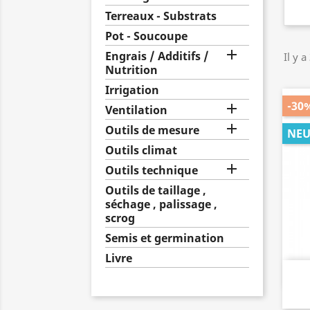
Terreaux - Substrats
Pot - Soucoupe

Engrais / Additifs /
Il y a
Nutrition
Irrigation
-30

Ventilation

Outils de mesure
NEU
Outils climat

Outils technique
Outils de taillage ,
séchage , palissage ,
scrog
Semis et germination
Livre