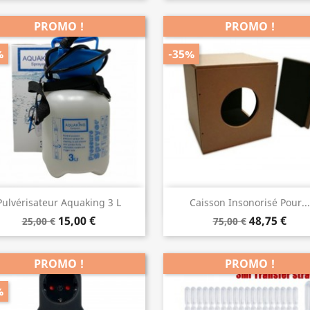
PROMO !
PROMO !
%
-35%
Aperçu rapide
Aperçu rapide


Pulvérisateur Aquaking 3 L
Caisson Insonorisé Pour...
15,00 €
48,75 €
25,00 €
75,00 €
PROMO !
PROMO !
%