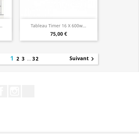
Aperçu rapide

..
Tableau Timer 16 X 600w...
75,00 €
1
Suivant
2
3
…
32

Facebook
Instagram
TikTok