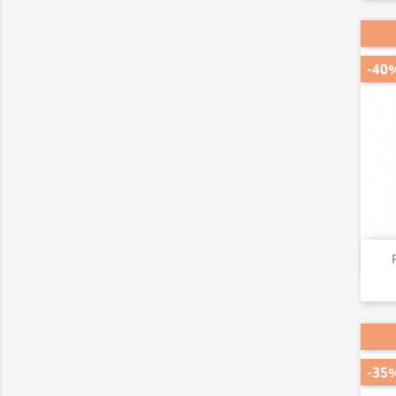
-40
-35