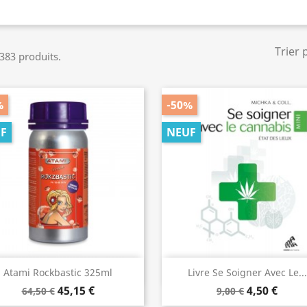
Trier 
 383 produits.
%
-50%
F
NEUF
Aperçu rapide
Aperçu rapide


Atami Rockbastic 325ml
Livre Se Soigner Avec Le...
45,15 €
4,50 €
64,50 €
9,00 €