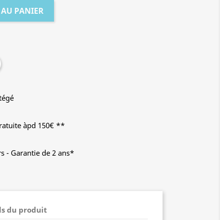
 AU PANIER
tégé
gratuite àpd 150€ **
s - Garantie de 2 ans*
ls du produit