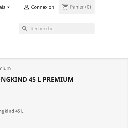
shopping_cart


Panier
(0)
ais
Connexion
search
emium
ONGKIND 45 L PREMIUM
gkind 45 L